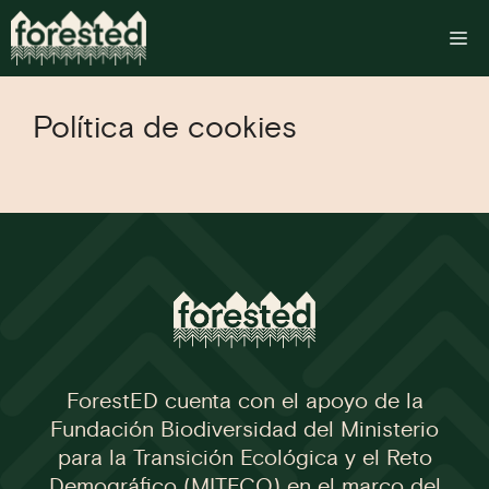
Saltar
al
M
contenido
Política de cookies
ForestED cuenta con el apoyo de la
Fundación Biodiversidad del Ministerio
para la Transición Ecológica y el Reto
Demográfico (MITECO) en el marco del