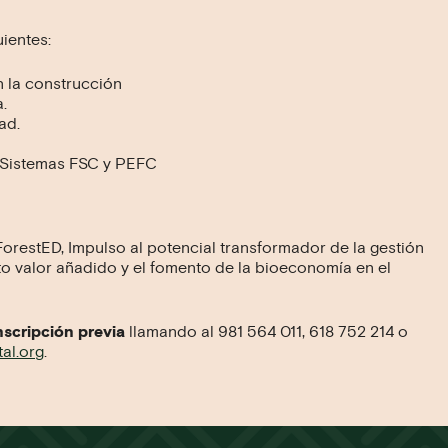
ientes:
 la construcción
.
ad.
e. Sistemas FSC y PEFC
 ForestED, Impulso al potencial transformador de la gestión
to valor añadido y el fomento de la bioeconomía en el
inscripción previa
llamando al 981 564 011, 618 752 214 o
al.org
.