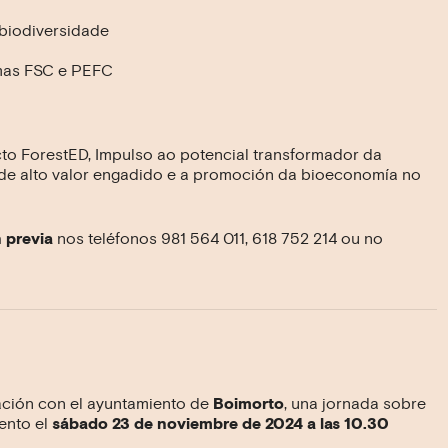
biodiversidade
emas FSC e PEFC
cto ForestED, Impulso ao potencial transformador da
 de alto valor engadido e a promoción da bioeconomía no
n previa
nos teléfonos 981 564 011, 618 752 214 ou no
ración con el ayuntamiento de
Boimorto
, una jornada sobre
ento el
sábado 23 de noviembre de 2024 a las 10.30