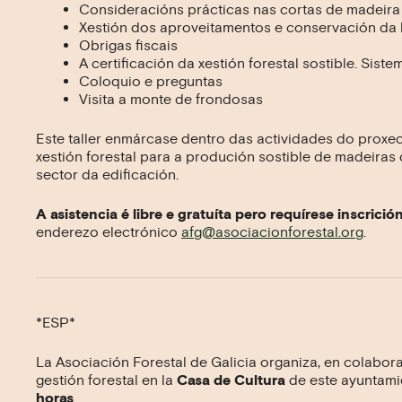
Consideracións prácticas nas cortas de madeira
Xestión dos aproveitamentos e conservación da 
Obrigas fiscais
A certificación da xestión
forestal
sostible. Sist
Coloquio e preguntas
Visita a monte de frondosas
Este taller enmárcase dentro das actividades do proxe
xestión
forestal
para a produción sostible de madeiras
sector da edificación.
A asistencia é libre e gratuíta pero requírese inscrició
enderezo electrónico
afg@asociacionforestal.org
.
*ESP*
La Asociación Forestal de Galicia organiza, en colabo
gestión forestal en la
Casa de Cultura
de este ayuntami
horas
.